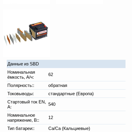
Данные из SBD
Номинальная
62
ёмкость, А/ч:
Полярность::
обратная
Токовыводы:
стандартные (Европа)
Стартовый ток EN,
540
А:
Номинальное
12
напряжение, В::
Тип батареи::
Ca/Ca (Кальциевые)